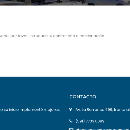
erlo, por favor, introduce tu contraseña a continuación:
CONTACTO
de su inicio implementó mejoras
Av. La Barranca 699, frente a
(591) 7733 0099
atencioncliente@mecanicau