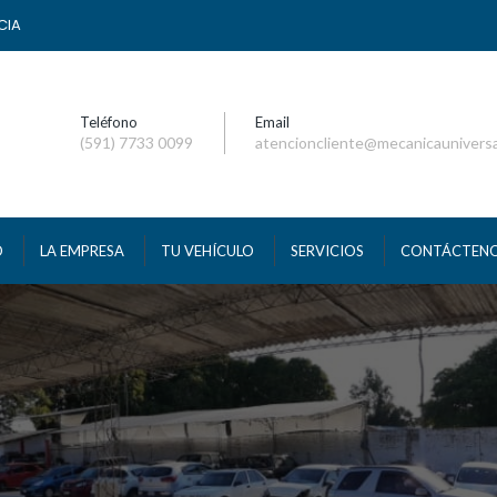
CIA
Teléfono
Email
(591) 7733 0099
atencioncliente@mecanicaunivers
O
LA EMPRESA
TU VEHÍCULO
SERVICIOS
CONTÁCTEN