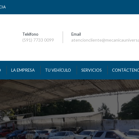
CIA
Teléfono
Email
(591) 7733 0099
atencioncliente@mecanicaunivers
O
LA EMPRESA
TU VEHÍCULO
SERVICIOS
CONTÁCTEN