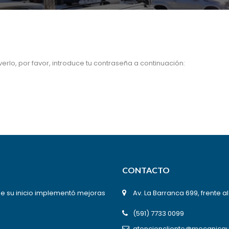
erlo, por favor, introduce tu contraseña a continuación:
CONTACTO
de su inicio implementó mejoras
Av. La Barranca 699, frente a
(591) 7733 0099
atencioncliente@mecanicau