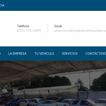
CIA
Teléfono
Email
(591) 7733 0099
atencioncliente@mecanicaunivers
O
LA EMPRESA
TU VEHÍCULO
SERVICIOS
CONTÁCTEN