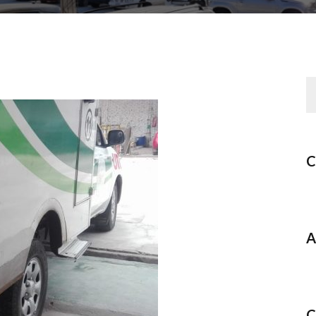
C
A
C