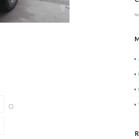
N
M
R