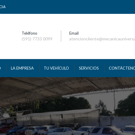
CIA
Teléfono
Email
(591) 7733 0099
atencioncliente@mecanicaunivers
O
LA EMPRESA
TU VEHÍCULO
SERVICIOS
CONTÁCTEN