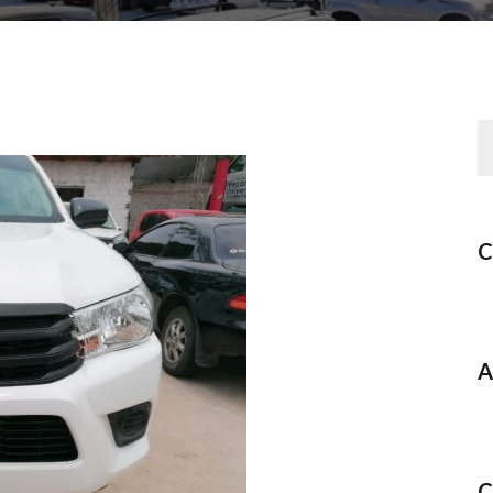
C
A
C