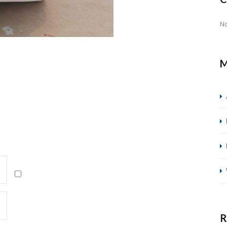
N
M
R