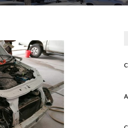
C
A
C