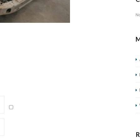
N
M
R