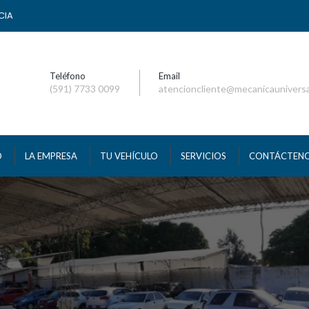
CIA
Teléfono
Email
(591) 7733 0099
atencioncliente@mecanicaunivers
O
LA EMPRESA
TU VEHÍCULO
SERVICIOS
CONTÁCTEN