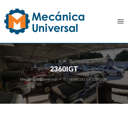
2360IGT
Mecanica Universal
>
TU VEHÍCULO
>
2360IGT