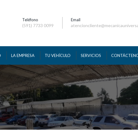
Teléfono
Email
(591) 7733 0099
atencioncliente@mecanicaunivers
O
LA EMPRESA
TU VEHÍCULO
SERVICIOS
CONTÁCTEN