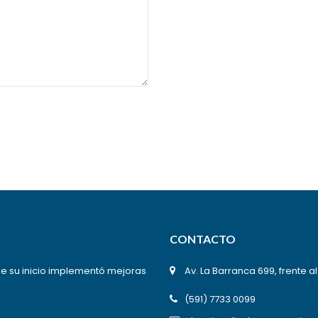
CONTACTO
de su inicio implementó mejoras
Av. La Barranca 699, frente a
(591) 7733 0099