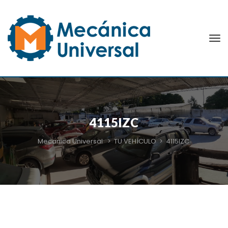
4115IZC
Mecanica Universal
>
TU VEHÍCULO
>
4115IZC