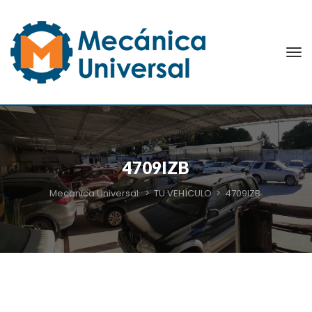
4709IZB
Mecanica Universal
>
TU VEHÍCULO
>
4709IZB