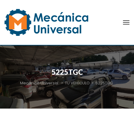
5225TGC
Mecanica Universal
>
TU VEHÍCULO
>
5225TGC