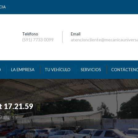
CIA
Teléfono
Email
(591) 7733 0099
atencioncliente@mecanicaunivers
O
LA EMPRESA
TU VEHÍCULO
SERVICIOS
CONTÁCTEN
 17.21.59
 17.21.59