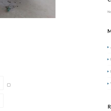
N
M
R