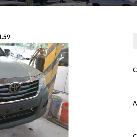
1.59
C
A
C